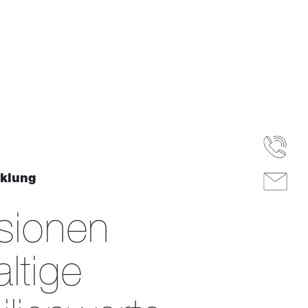
klung
sionen
l­tige