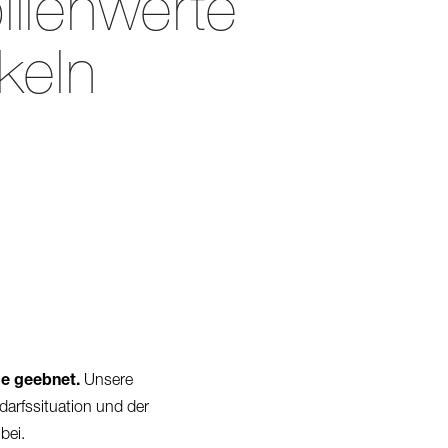
lienwerte
keln
se geebnet.
Unsere
arfssituation und der
bei.